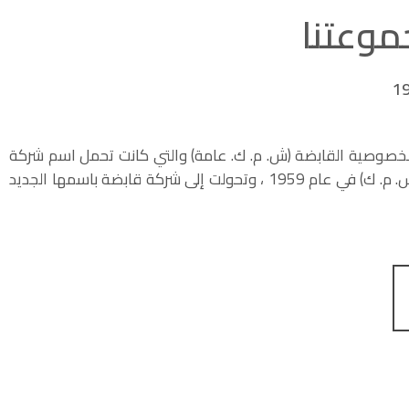
موعتنا
صوصية القابضة (ش. م. ك. عامة) والتي كانت تحمل اسم شركة
الغانم للمواد الخصوصية (ش. م. ك) في عام 1959 ، وتحولت إلى شركة قابضة باسمها الجديد