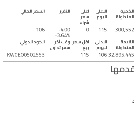
لكمية
الاعلى
اعلى
التغير
السعر الحالي
لمتداولة
اليوم
سعر
شراء
106
-4.00
0
115
300,55
-3.64%
لقيمة
الادنى
اقل سعر
وقت آخر
الكود الدولي
لمتداولة
لليوم
بيع
سعر تداول
KW0EQ0502553
115
106
32,895.44
قدمها