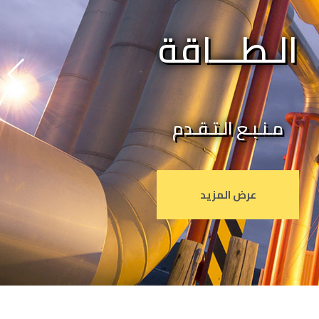
الـطـــاقة
مـنـبـع الـتـقـدم