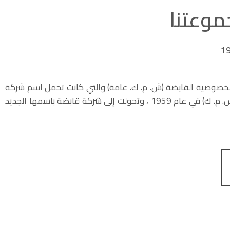
موعتنا
صوصية القابضة (ش. م. ك. عامة) والتي كانت تحمل اسم شركة
الغانم للمواد الخصوصية (ش. م. ك) في عام 1959 ، وتحولت إلى شركة قابضة باسمها الجديد