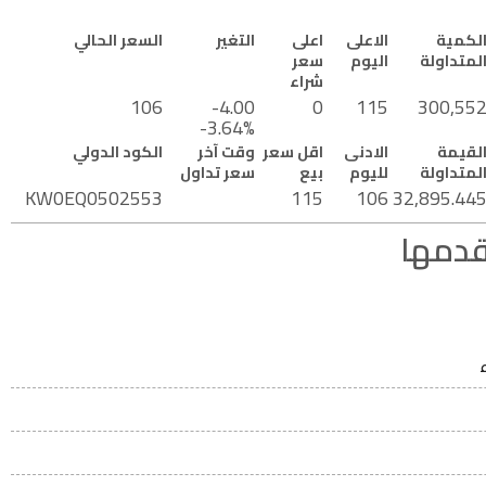
لكمية
الاعلى
اعلى
التغير
السعر الحالي
لمتداولة
اليوم
سعر
شراء
106
-4.00
0
115
300,55
-3.64%
لقيمة
الادنى
اقل سعر
وقت آخر
الكود الدولي
لمتداولة
لليوم
بيع
سعر تداول
KW0EQ0502553
115
106
32,895.44
قدمها